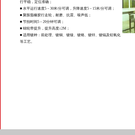
行平稳，定位准确；
■ 水平运行速度5－30米/分可调，升降速度5－15米/分可调；
■ 聚胺脂橡胶行走轮，耐磨、抗震、噪声低；
■ 节拍时间5－20分钟可调；
■ 锦轮带提升，提升高度≤2M；
■ 适用镀种：前处理、镀铜、镀镍、镀铬、镀锌、镀镉及铝氧化
等工艺。